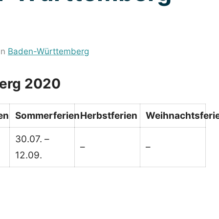
in
Baden-Württemberg
berg 2020
en
Sommerferien
Herbstferien
Weihnachtsferi
30.07. –
–
–
12.09.