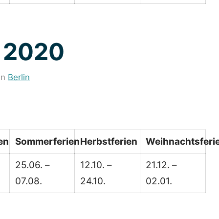
n 2020
in
Berlin
en
Sommerferien
Herbstferien
Weihnachtsferi
25.06. –
12.10. –
21.12. –
07.08.
24.10.
02.01.