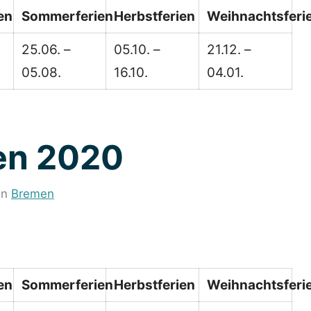
en
Sommerferien
Herbstferien
Weihnachtsferi
25.06. –
05.10. –
21.12. –
05.08.
16.10.
04.01.
men 2020
in
Bremen
en
Sommerferien
Herbstferien
Weihnachtsferi