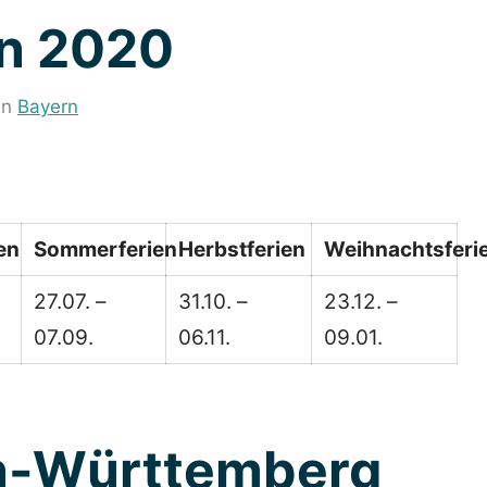
rn 2020
in
Bayern
en
Sommerferien
Herbstferien
Weihnachtsferi
27.07. –
31.10. –
23.12. –
07.09.
06.11.
09.01.
en-Württemberg