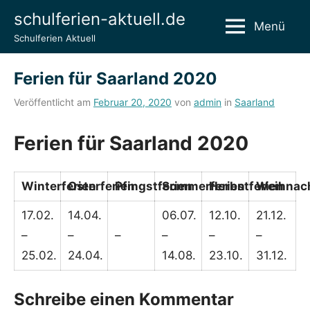
Zum
schulferien-aktuell.de
Menü
Inhalt
Schulferien Aktuell
springen
Ferien für Saarland 2020
Veröffentlicht am
Februar 20, 2020
von
admin
in
Saarland
Ferien für Saarland 2020
Winterferien
Osterferien
Pfingstferien
Sommerferien
Herbstferien
Weihnach
17.02.
14.04.
06.07.
12.10.
21.12.
–
–
–
–
–
–
25.02.
24.04.
14.08.
23.10.
31.12.
Schreibe einen Kommentar